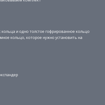
спаковываем комплект
х кольца и одно толстое гофрированное кольцо
емное кольцо, которое нужно установить на
экспандер