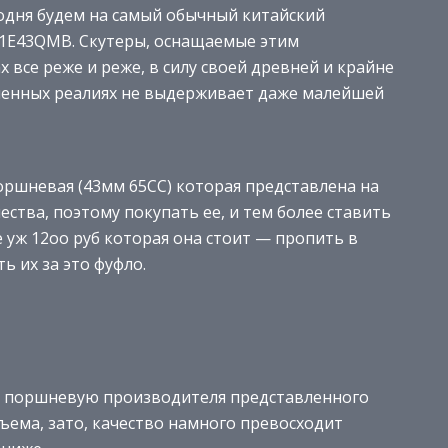
одня будем на самый обычный китайский
м 1E43QMB. Скутеры, оснащаемые этим
 все реже и реже, в силу своей древней и крайне
менных реалиях не выдерживает даже малейшей
оршневая (43мм 65CC) которая представлена на
ства, поэтому покупать ее, и тем более ставить
е уж 12оо руб которая она стоит — пропить в
ь их за это фуфло.
ть поршневую производителя представленного
бъема, зато, качество намного превосходит