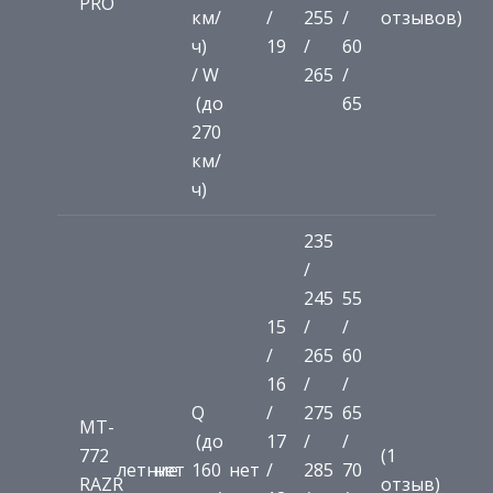
PRO
км/
/
255
/
отзывов)
ч)
19
/
60
/ W
265
/
(до
65
270
км/
ч)
235
/
245
55
15
/
/
/
265
60
16
/
/
Q
/
275
65
MT-
(до
17
/
/
772
(1
летние
нет
160
нет
/
285
70
RAZR
отзыв)