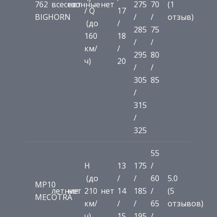
762
всесезонные
нет
нет
275
70
(1
/ Q
17
BIGHORN
/
/
отзыв)
(до
/
285
75
160
18
/
/
км/
/
295
80
ч)
20
/
/
305
85
/
315
/
325
55
H
13
175
/
(до
/
/
60
5.0
MP10
летние
нет
210
нет
14
185
/
(5
MECOTRA
км/
/
/
65
отзывов)
ч)
15
195
/