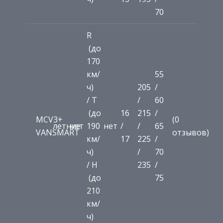
70
R
(до
170
км/
55
ч)
205
/
/ T
/
60
(до
16
215
/
MCV3+
(0
летние
нет
190
нет
/
/
65
VANSMART
отзывов)
км/
17
225
/
ч)
/
70
/ H
235
/
(до
75
210
км/
ч)