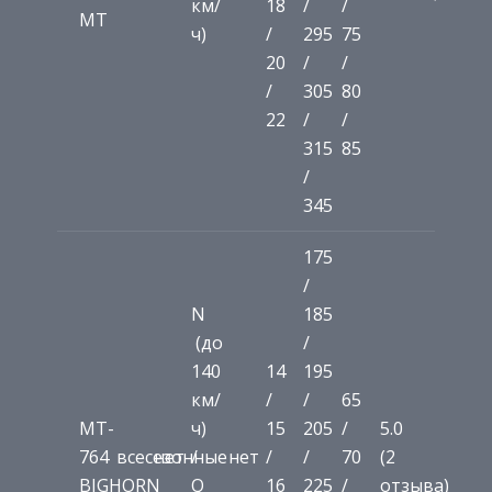
км/
18
/
/
MT
ч)
/
295
75
20
/
/
/
305
80
22
/
/
315
85
/
345
175
/
N
185
(до
/
140
14
195
км/
/
/
65
MT-
ч)
15
205
/
5.0
764
всесезонные
нет
/
нет
/
/
70
(2
BIGHORN
Q
16
225
/
отзыва)