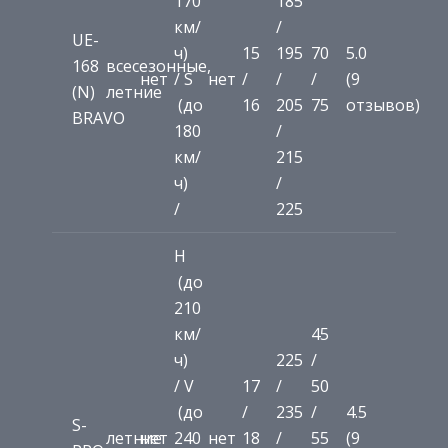
170
185
км/
/
UE-
ч)
15
195
70
5.0
168
всесезонные,
нет
/ S
нет
/
/
/
(9
(N)
летние
(до
16
205
75
отзывов)
BRAVO
180
/
км/
215
ч)
/
/
225
H
(до
210
км/
45
ч)
225
/
/ V
17
/
50
(до
/
235
/
4.5
S-
летние
нет
240
нет
18
/
55
(9