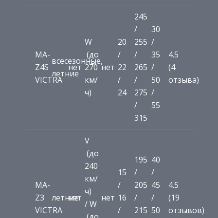
245
/
30
W
20
255
/
MA-
(до
/
/
35
4.5
всесезонные,
Z4S
нет
270
нет
22
265
/
(4
летние
VICTRA
км/
/
/
50
отзыва)
ч)
24
275
/
/
55
315
V
(до
195
40
240
15
/
/
км/
MA-
/
205
45
4.5
ч)
Z3
летние
нет
нет
16
/
/
(19
/ W
VICTRA
/
215
50
отзывов)
(до