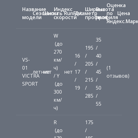
Оценка
Название
Индекс
Ширина
Высота
Сезонность
Шипы
RunFlat
Диаметр
по
Цена
модели
скорости
профиля
профиля
Яндекс.Мар
W
35
(до
195
/
270
16
/
40
VS-
км/
/
205
/
01
ч)
(1
летние
нет
нет
17
/
45
VICTRA
/ Y
отзывов)
/
215
/
SPORT
(до
19
/
50
300
285
/
км/
55
ч)
R
175
(до
/