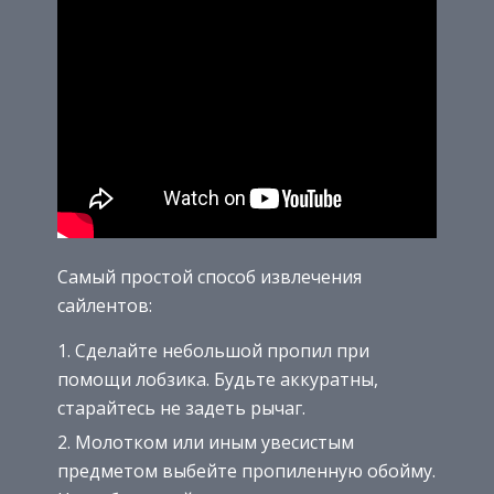
Самый простой способ извлечения
сайлентов:
Сделайте небольшой пропил при
помощи лобзика. Будьте аккуратны,
старайтесь не задеть рычаг.
Молотком или иным увесистым
предметом выбейте пропиленную обойму.