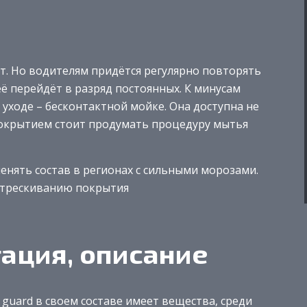
т. Но водителям придётся регулярно повторять
её перейдёт в разряд постоянных. К минусам
уходе – бесконтактной мойке. Она доступна не
 покрытием стоит продумать процедуру мытья
нять состав в регионах с сильными морозами.
стрескиванию покрытия
тация, описание
ne guard в своем составе имеет вещества, среди