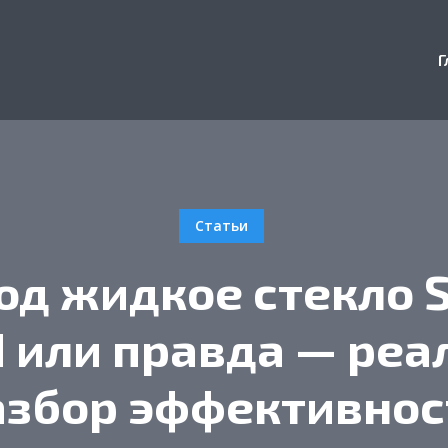
Г
Статьи
од жидкое стекло S
 или правда — ре
азбор эффективнос