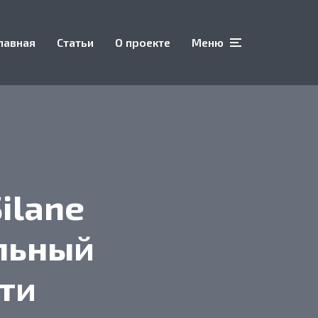
лавная
Статьи
О проекте
Меню
ilane
альный
ти