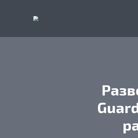
Разв
Guard
р