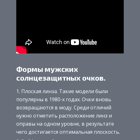
Формы мужских
солнцезащитных очков.
Плоская линза. Такие модели были
популярны в 1980-х годах. Очки вновь
возвращаются в моду. Среди отличий
нужно отметить расположение линз и
оправы на одном уровне, в результате
чего достигается оптимальная плоскость.