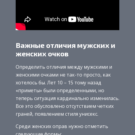
Важные отличия мужских и
женских очков
Определить отличия между мужскими и
женскими очками не так-то просто, как
хотелось бы. Лет 10 – 15 тому назад
«приметы» были определенными, но
теперь ситуация кардинально изменилась.
Все это обусловлено отсутствием четких
граней, появлением стиля унисекс.
Среди женских оправ нужно отметить
следующие формы: