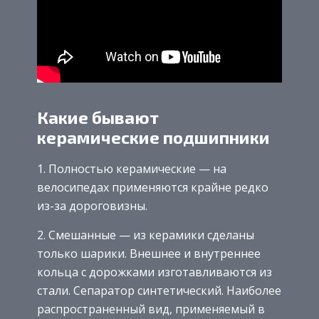
Какие бывают
керамические подшипники
1. Полностью керамические — на
велосипедах применяются крайне редко
из-за дороговизны.
2. Смешанные — из керамики сделаны
только шарики. Внешнее и внутреннее
кольца с дорожками изготавливаются из
стали. Сепаратор синтетический. Наиболее
распространенный вид, применяемый в