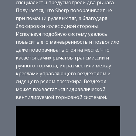
специалисты предусмотрели два рычага.
Получается, что Sherp поворачивает не
при помощи рулевых тяг, а благодаря
блокировки колес одной стороны.
Используя подобную систему удалось
повысить его маневренность и позволило
даже поворачивать стоя на месте. Что
касается самих рычагов трансмиссии и
ручного тормоза, их разместили между
креслами управляющего вездеходом и
сидящего рядом пассажира. Вездеход
может похвастаться гидравлической
вентилируемой тормозной системой.