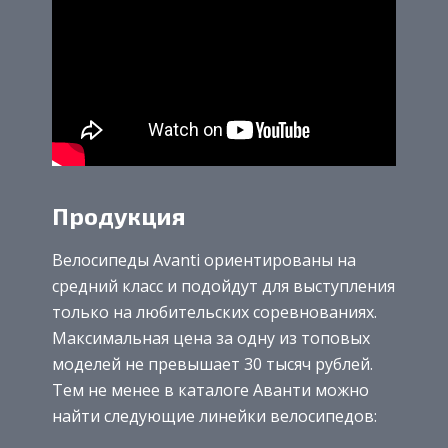
Продукция
Велосипеды Avanti ориентированы на
средний класс и подойдут для выступления
только на любительских соревнованиях.
Максимальная цена за одну из топовых
моделей не превышает 30 тысяч рублей.
Тем не менее в каталоге Аванти можно
найти следующие линейки велосипедов: