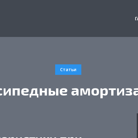
Г
Статьи
сипедные амортиз