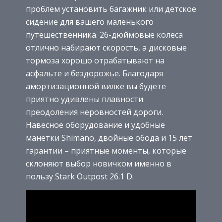
проблем установить багажник или детское
сидение для вашего маленького
путешественника. 26-дюймовые колеса
отлично набирают скорость, а дисковые
тормоза хорошо отрабатывают на
асфальте и бездорожье. Благодаря
амортизационной вилке вы будете
приятно удивлены плавности
преодоления неровностей дороги.
Навесное оборудование и удобные
манетки Shimano, двойные обода и 15 лет
гарантии – приятные моменты, которые
склоняют выбор новичком именно в
пользу Stark Outpost 26.1 D.