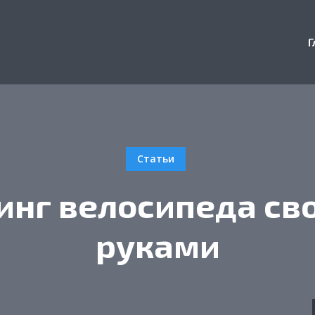
Г
Статьи
инг велосипеда св
руками