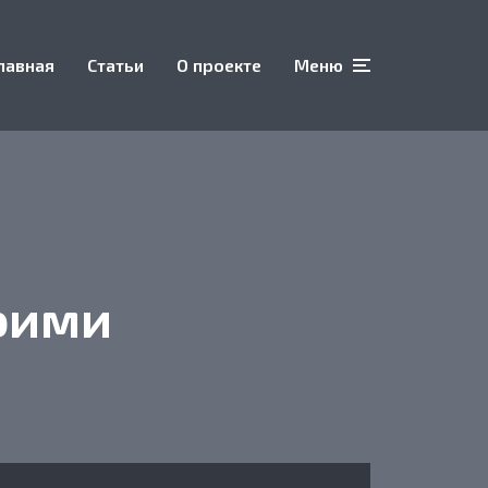
лавная
Статьи
О проекте
Меню
оими