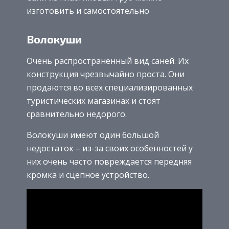
изготовить и самостоятельно
Волокуши
Очень распространенный вид саней. Их
конструкция чрезвычайно проста. Они
продаются во всех специализированных
туристических магазинах и стоят
сравнительно недорого.
Волокуши имеют один большой
недостаток – из-за своих особенностей у
них очень часто повреждается передняя
кромка и сцепное устройство.