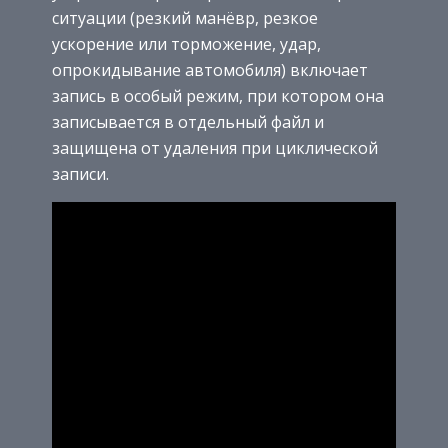
ситуации (резкий манёвр, резкое
ускорение или торможение, удар,
опрокидывание автомобиля) включает
запись в особый режим, при котором она
записывается в отдельный файл и
защищена от удаления при циклической
записи.