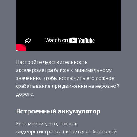
Настройте чувствительность
акселерометра ближе к минимальному
значению, чтобы исключить его ложное
срабатывание при движении на неровной
дороге.
Встроенный аккумулятор
Есть мнение, что, так как
видеорегистратор питается от бортовой