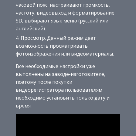
часовой пояс, настраивают громкость,
частоту, видеовыход и форматирование
SD, выбирают язык меню (русский или
английский).
Просмотр. Данный режим дает
возможность просматривать
фотоизображения или видеоматериалы.
Все необходимые настройки уже
выполнены на заводе-изготовителе,
поэтому после покупки
видеорегистратора пользователям
необходимо установить только дату и
время.