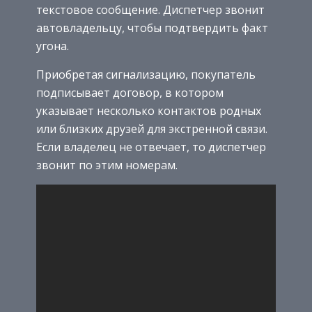
текстовое сообщение. Диспетчер звонит
автовладельцу, чтобы подтвердить факт
угона.
Приобретая сигнализацию, покупатель
подписывает договор, в котором
указывает несколько контактов родных
или близких друзей для экстренной связи.
Если владелец не отвечает, то диспетчер
звонит по этим номерам.