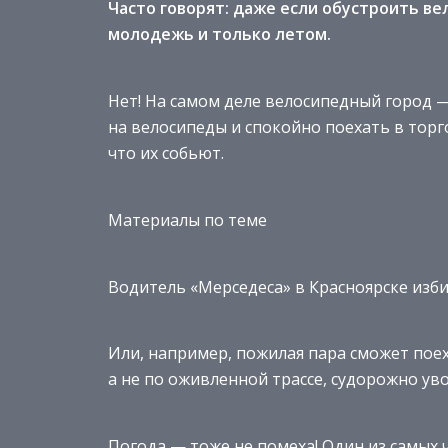
Часто говорят: д
аже если
обустроить
ве
молодежь и только летом
.
Нет! На самом деле велосипедный город —
на велосипеды и спокойно поехать в торго
что их собьют.
Материалы по теме
Водитель «Мерседеса» в Красноярске изби
Или, например, пожилая пара сможет поех
а не по оживленной трассе, судорожно ув
Погода — тоже не помеха! Один из самых 