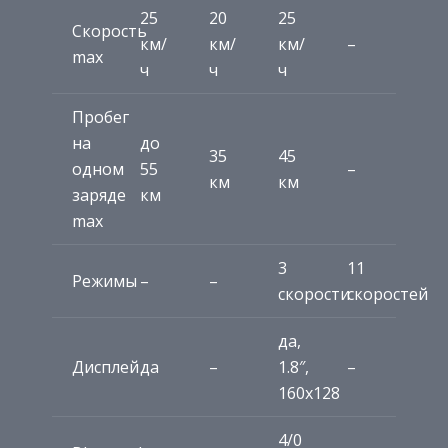
25
20
25
Скорость
км/
км/
км/
–
max
ч
ч
ч
Пробег
на
до
35
45
одном
55
–
км
км
заряде
км
max
3
11
Режимы
–
–
скорости
скоростей
да,
Дисплей
да
–
1.8″,
–
160х128
4/0