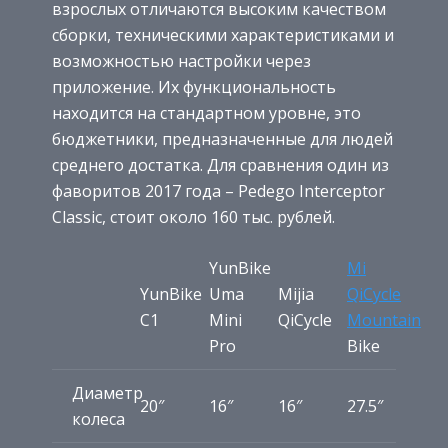
взрослых отличаются высоким качеством
сборки, техническими характеристиками и
возможностью настройки через
приложение. Их функциональность
находится на стандартном уровне, это
бюджетники, предназначенные для людей
среднего достатка. Для сравнения один из
фаворитов 2017 года – Pedego Interceptor
Classic, стоит около 160 тыс. рублей.
YunBike
Mi
YunBike
Uma
Mijia
QiCycle
С1
Mini
QiCycle
Mountain
Pro
Bike
Диаметр
20″
16″
16″
27.5″
колеса