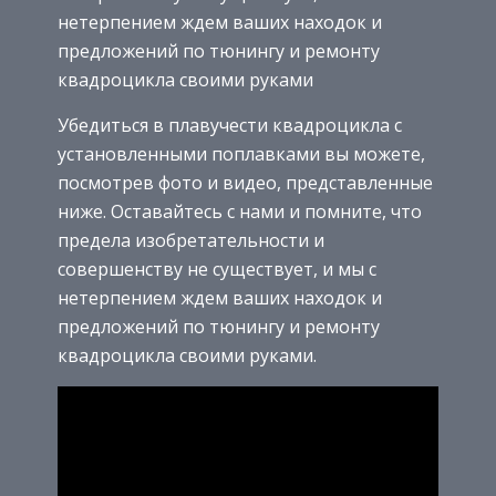
нетерпением ждем ваших находок и
предложений по тюнингу и ремонту
квадроцикла своими руками
Убедиться в плавучести квадроцикла с
установленными поплавками вы можете,
посмотрев фото и видео, представленные
ниже. Оставайтесь с нами и помните, что
предела изобретательности и
совершенству не существует, и мы с
нетерпением ждем ваших находок и
предложений по тюнингу и ремонту
квадроцикла своими руками.