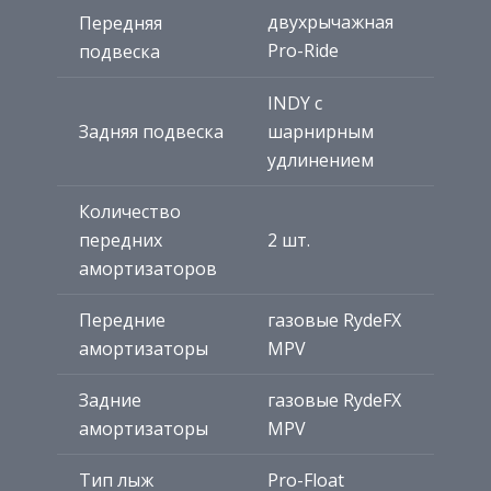
двухрычажная
Передняя
Pro-Ride
подвеска
INDY с
Задняя подвеска
шарнирным
удлинением
Количество
передних
2 шт.
амортизаторов
Передние
газовые RydeFX
амортизаторы
MPV
Задние
газовые RydeFX
амортизаторы
MPV
Тип лыж
Pro-Float