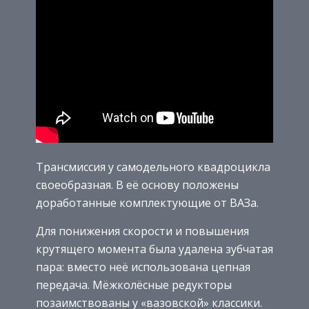
Трансмиссия у самодельного квадроцикла
своеобразная. В её основу положены
доработанные комплектующие от ВАЗа.
Для понижения скорости и повышения
крутящего момента была удалена зубчатая
пара: вместо неё использована цепная
передача. Мёжколёсные редукторы
позаимствованы у «вазовской» классики.