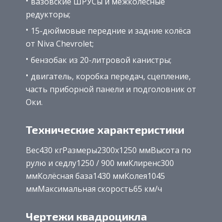
вазовские ШРУСы и межколёсные
редукторы;
15-дюймовые передние и задние колёса
от Niva Chevrolet;
бензобак из 20-литровой канистры;
двигатель, коробка передач, сцепление,
часть приборной панели и подголовник от
Оки.
Технические характеристики
Вес430 кгРазмеры2300х1250 ммВысота по
рулю и седлу1250 / 900 ммКлиренс300
ммКолёсная база1430 ммКолея1045
ммМаксимальная скорость65 км/ч
Чертежи квадроцикла