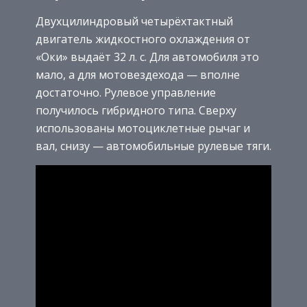
Двухцилиндровый четырёхтактный
двигатель жидкостного охлаждения от
«Оки» выдаёт 32 л. с. Для автомобиля это
мало, а для мотовездехода — вполне
достаточно. Рулевое управление
получилось гибридного типа. Сверху
использованы мотоциклетные рычаг и
вал, снизу — автомобильные рулевые тяги.