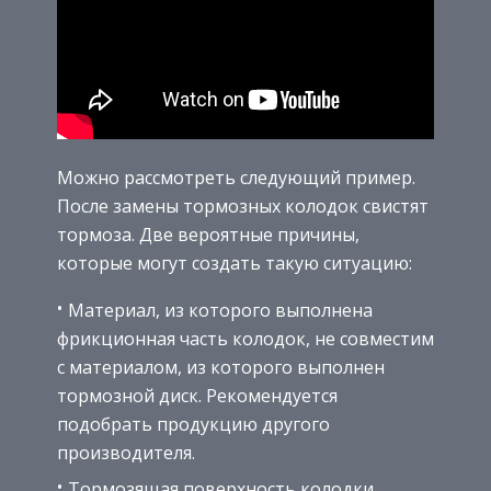
Можно рассмотреть следующий пример.
После замены тормозных колодок свистят
тормоза. Две вероятные причины,
которые могут создать такую ситуацию:
Материал, из которого выполнена
фрикционная часть колодок, не совместим
с материалом, из которого выполнен
тормозной диск. Рекомендуется
подобрать продукцию другого
производителя.
Тормозящая поверхность колодки