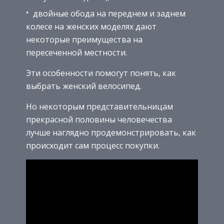
двойные обода на переднем и заднем
колесе на женских моделях дают
некоторые преимущества на
пересеченной местности.
Эти особенности помогут понять, как
выбрать женский велосипед.
Но некоторым представительницам
прекрасной половины человечества
лучше наглядно продемонстрировать, как
происходит сам процесс покупки.