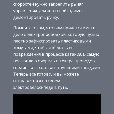
скоростей нужно закрепить рычаг
управления, для чего необходимо
демонтировать ручку.
Помните о том, что вам придется иметь
дело с электропроводкой, которую нужно
плотно зафиксировать пластиковыми
хомутами, чтобы избежать ее
повреждения в процессе катания. В самую
последнюю очередь штекера проводов
соединяют с соответствующими гнездами.
Теперь все готово, и вы можете
отправляться на своем
электровелосипеде в путь.