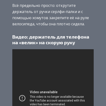
Всё предельно просто: открутите
держатель от ручки серлфи-палки и с
помощью хомутов закрепите её на руле
велосипеда, чтобы она плотно сидела.
Видео: держатель для телефона
на «велик» на скорую руку