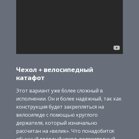
Чехол + велосипедный
катафот
Этот вариант уже более сложный в
исполнении. Он и более надёжный, так как
конструкция будет закрепляться на
велосипеде с помощью круглого
держателя, который изначально
рассчитан на «велик». Что понадобится:
обычный твёрдый чехол, велосипедный