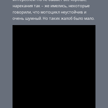
нарекания так – же имелись, некоторые
говорили, что мотоцикл неустойчив и
очень шумный. Но таких жалоб было мало.