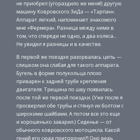
не приобрел (угораздило же меня!) другую
машину Ковровского ЗиДа — «Тарпан».
Аппарат легкий, напоминает знакомого
мне «Фермера». Разница между ними в
том, что спереди не одно, а два колеса…
Не увидел я разницы и в качестве.
В первой же поездке разорвалась цепь —
слишком она слабая для такого аппарата.
Бугель в форме полукольца плохо
приварен к задней трубе крепления
двигателя. Трещина по шву появилась
после той же первой поездки. (Уже после я
просверлил обе трубы и стянул их болтом с
широкими шайбами. А потом все это еще
и хорошенько заварил.) Сиденье — от
обычного ковровского мотоцикла. Какой
гений его сюда приторочил?! Оно ведь