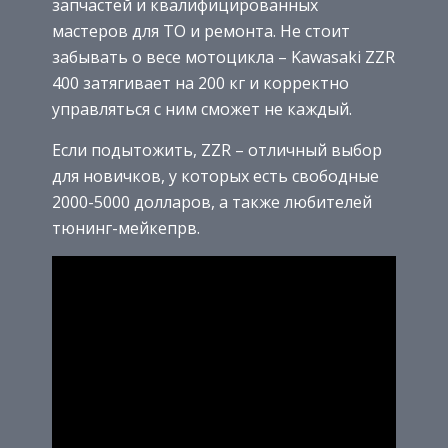
запчастей и квалифицированных
мастеров для ТО и ремонта. Не стоит
забывать о весе мотоцикла – Kawasaki ZZR
400 затягивает на 200 кг и корректно
управляться с ним сможет не каждый.
Если подытожить, ZZR – отличный выбор
для новичков, у которых есть свободные
2000-5000 долларов, а также любителей
тюнинг-мейкепрв.