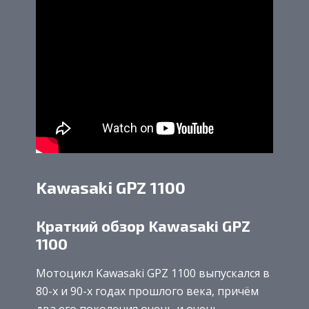
Kawasaki GPZ 1100
Краткий обзор Kawasaki GPZ
1100
Мотоцикл Kawasaki GPZ 1100 выпускался в
80-х и 90-х годах прошлого века, причём