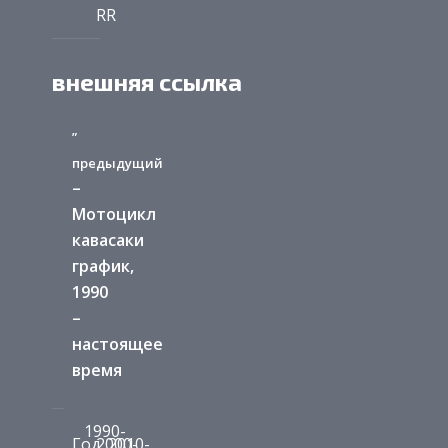
RR
внешняя ссылка
”
предыдущий
–
Мотоцикл
кавасаки
график,
1990
–
настоящее
время
1990-
Год
2000-
2010-