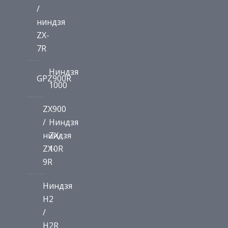
/
ниндзя
ZX-
7R
Ниндзя
GPZ900R
1000
ZX900
/
Ниндзя
ниндзя
ZX-
ZX-
10R
9R
Ниндзя
H2
/
H2R