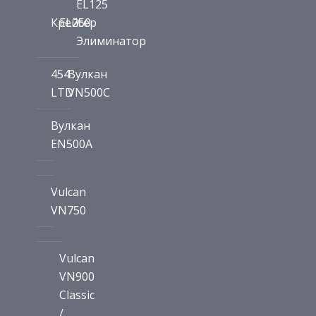
EL125
Крейсер
EL250
/
Элиминатор
454
Вулкан
LTD
VN500C
Вулкан
EN500A
Vulcan
VN750
Vulcan
VN900
Classic
/