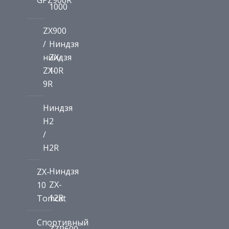
1000
ZX900
/
Ниндзя
ниндзя
ZX-
ZX-
10R
9R
Ниндзя
H2
/
H2R
Ниндзя
ZX-
ZX-
10
12R
Tomcat
Спортивный
ZZR600