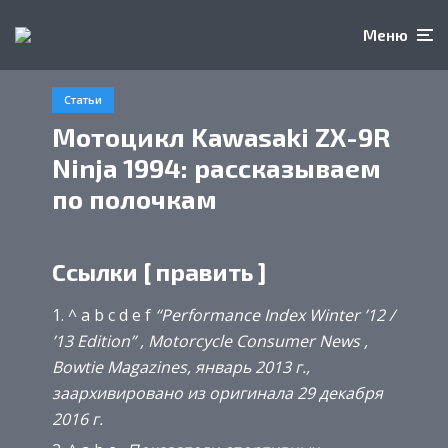
Меню
Статьи
Мотоцикл Kawasaki ZX-9R
Ninja 1994: рассказываем
по полочкам
Ссылки [ править ]
^ a b c d e f
“Performance Index Winter ’12 /
’13 Edition” ,
Motorcycle Consumer News
,
Bowtie Magazines, январь 2013 г.,
заархивировано из оригинала 29 декабря
2016 г.