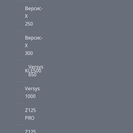
Версис-
Х
250
Версис-
Х
300
Versys
KLE500
650
Versys
1000
Z125
PRO
Z125