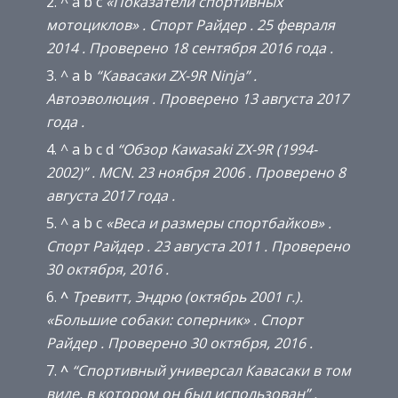
^ a b c
«Показатели спортивных
мотоциклов»
.
Спорт Райдер
.
25 февраля
2014
.
Проверено
18 сентября
2016 года
.
^ a b
“Кавасаки ZX-9R Ninja”
.
Автоэволюция
.
Проверено
13 августа
2017
года
.
^ a b c d
“Обзор Kawasaki ZX-9R (1994-
2002)”
.
MCN.
23 ноября 2006
.
Проверено
8
августа
2017 года
.
^ a b c
«Веса и размеры спортбайков»
.
Спорт Райдер
.
23 августа 2011
.
Проверено
30 октября,
2016
.
^
Тревитт, Эндрю (октябрь 2001 г.).
«Большие собаки: соперник»
.
Спорт
Райдер
.
Проверено
30 октября,
2016
.
^
“Спортивный универсал Кавасаки в том
виде, в котором он был использован”
.