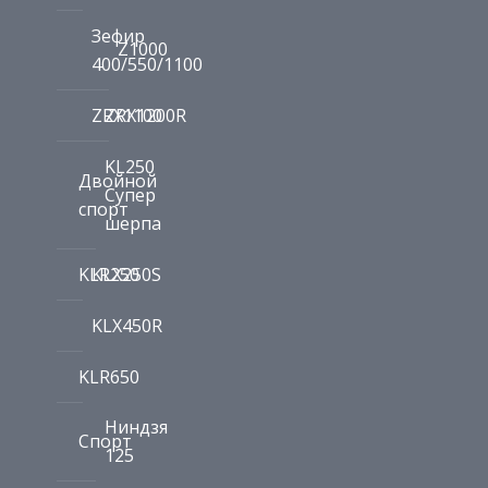
Зефир
Z1000
400/550/1100
ZRX1100
ZRX1200R
KL250
Двойной
Супер
спорт
шерпа
KLR250
KLX250S
KLX450R
KLR650
Ниндзя
Спорт
125