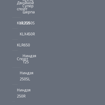
Двойной
Супер
спорт
шерпа
KLR250
KLX250S
KLX450R
KLR650
Ниндзя
Спорт
125
Ниндзя
250SL
Ниндзя
250R