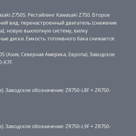
saki Z750S. Рестайлинг Kawasaki Z750. Второе
ний вид, перенастроенный двигатель (снижение
), новую выхлопную систему, вилку
ые диски. Емкость топливного бака снижается:
0S (Азия, Северная Америка, Европа). Заводское
0-K7F.
е). Заводское обозначение: ZR750-L8F + ZR750-
е). Заводское обозначение: ZR750-L9F + ZR750-