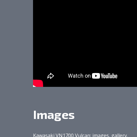
Images
Kawasaki VN1700 Vulcan: images, gallery.