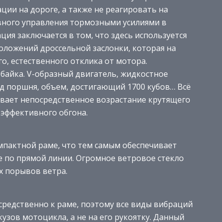
ии на дороге, а также не реагировать на
ивного управления тормозными усилиями в
ция заключается в том, что здесь используется
оложений дроссельной заслонки, которая на
о, естественного отклика от мотора.
байка. V-образный двигатель, жидкостное
д поршня, объем, достигающий 1700 кубов… Всё
ивает непосредственное возрастание крутящего
 эффективного обгона.
мпактной раме, что тем самым обеспечивает
е по прямой линии. Огромное ветровое стекло
х порывов ветра.
средственно к раме, поэтому все виды вибраций
узов мотоцикла, а не на его рукоятку. Данный