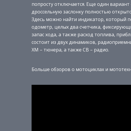
попросту отключается. Еще один вариант 
дроссельную заслонку полностью открыто
Здесь можно найти индикатор, который п
одометр, целых два счетчика, фиксирующ
запас хода, а также расход топлива, при
состоит из двух динамиков, радиоприемни
XM – тюнера, а также CВ – радио.
Больше обзоров о мотоциклах и мототехн