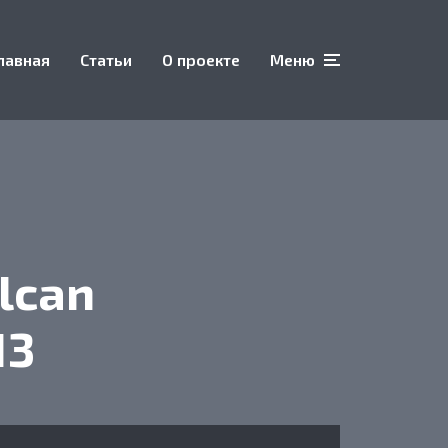
лавная
Статьи
О проекте
Меню
lcan
13