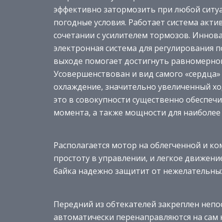
эффективно затормозить при любой ситуац
погодные условия. Работает система акт
сочетании с усилителем тормозов. Иннова
электронная система для регулирования п
выходе помогает достигнуть равномерног
Усовершенствован и вид самого «сердца» 
охлаждение, значительно увеличенный хо
это в совокупности существенно обеспеч
момента, а также мощности для наиболее
Располагается мотор на облегченной и ко
простоту в управлении, и легкое движени
байка надежно защитит от нежелательны
Передний из обтекателей закреплен непо
автоматически перенаправляются на сам к