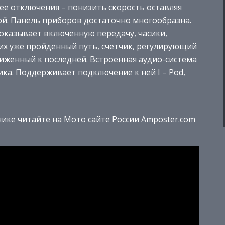
ее отключения – понизить скорость оставляя
й. Панель приборов достаточно многообразна.
оказывает включенную передачу, часики,
их уже пройденный путь, счетчик, регулирующий
ближенный к последней. Встроенная аудио-система
ка. Поддерживает подключение к ней I – Pod,
ике читайте на Мото сайте России Amposter.com