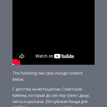
The following two tabs change content
below.
С детства на мотоциклах. Советские
бабины, которые до сих пор греют душу,
питы и кроссачи. 250 кубовая Хонда для