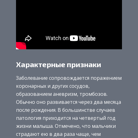
Характерные признаки
Заболевание сопровождается поражением
коронарных и других сосудов,
образованием аневризм, тромбозов.
Обычно оно развивается через два месяца
после рождения. В большинстве случаев
патология приходится на четвертый год
жизни малыша. Отмечено, что мальчики
страдают ею в два раза чаще, чем