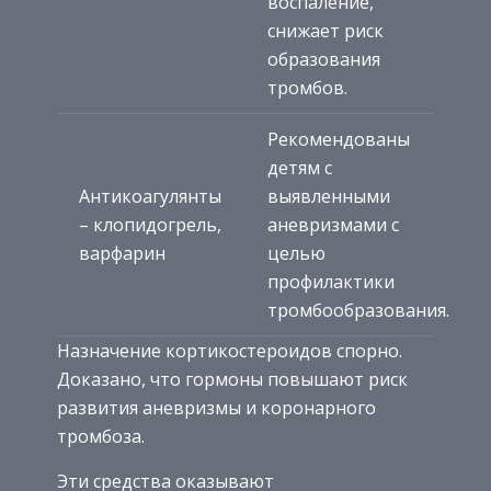
воспаление,
снижает риск
образования
тромбов.
Рекомендованы
детям с
Антикоагулянты
выявленными
– клопидогрель,
аневризмами с
варфарин
целью
профилактики
тромбообразования.
Назначение кортикостероидов спорно.
Доказано, что гормоны повышают риск
развития аневризмы и коронарного
тромбоза.
Эти средства оказывают