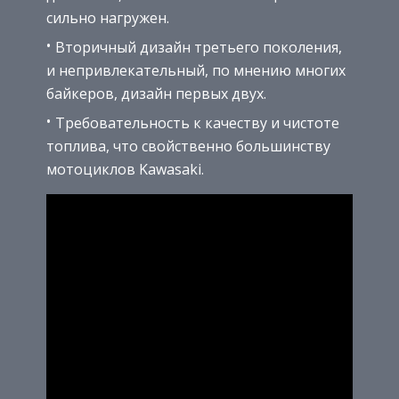
сильно нагружен.
Вторичный дизайн третьего поколения,
и непривлекательный, по мнению многих
байкеров, дизайн первых двух.
Требовательность к качеству и чистоте
топлива, что свойственно большинству
мотоциклов Kawasaki.