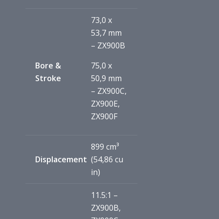
73,0 x
53,7 mm
– ZX900B
Bore &
75,0 x
Stroke
50,9 mm
– ZX900C,
ZX900E,
ZX900F
899 cm³
Displacement
(54,86 cu
in)
11.5:1 –
ZX900B,