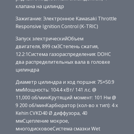
клапана на цилиндр
Зажигание: Электронное Kawasaki Throttle
Responsive Ignition Control (K-TRIC)
Запуск электрическийОбъем
двигателя, 899 см3Степень сжатия,
12.2:1Система газораспределения: DOHC
два распределительных вала в головке
цилиндра
Диаметр цилиндра и ход поршня: 75×50.9
ммМощность: 104.4 кВт/ 141 л.с. @
11,000 об/минКрутящий момент: 101 Нм @
9 200 об/минКарбюратор (кол-во x тип): 4 x
Kehin CVKD40 Ø диффузора, 40
ммСцепление мокрое,
многодисковоеСистема смазки Wet