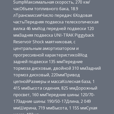
SumpМаксимальная скорость, 270 км/
часОбъем топливного бака, 18.9
лТрансмиссияЧисло передач: 6Ходовая
частьПередняя подвеска телескопическая
вилка 46 ммХод передней подвески 120
ммЗадняя подвеска UNI-TRAK Piggyback
Reservoir Shock маятниковая, с
центральным амортизатором и
прогрессивной характеристикойХод
задней подвески 135 ммПередние
тормоза дисковые, двойной 310 ммЗадний
тормоз дисковый, 220ммПривод
цепнойРазмеры и массаКолесная база, 1
415 ммВысота сидения, 825 ммДорожный
просвет, 160 ммПередние шины: 120/70-
17Задние шины: 190/50-17Длина, 2 049
ммШирина, 719 ммВысота, 1 155 ммСухая