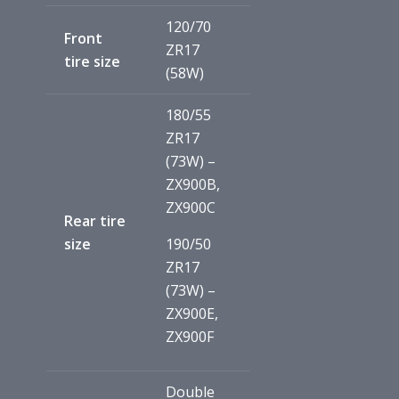
120/70
Front
ZR17
tire size
(58W)
180/55
ZR17
(73W) –
ZX900B,
ZX900C
Rear tire
size
190/50
ZR17
(73W) –
ZX900E,
ZX900F
Double