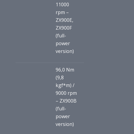
11000
rpm –
ZX900E,
ZX900F
(full-
power
version)
96,0 Nm
(9,8
kgf*m) /
9000 rpm
– ZX900B
(full-
power
version)