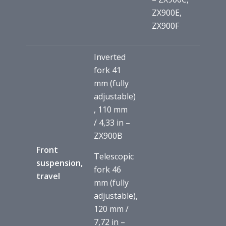
ZX900E,
ZX900F
Inverted
fork 41
mm (fully
adjustable)
, 110 mm
/ 4,33 in –
ZX900B
Front
Telescopic
suspension,
fork 46
travel
mm (fully
adjustable),
120 mm /
7,72 in –