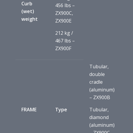
Curb
456 lbs –
(wet)
ZX900C,
weight
ZX900E
212 kg /
467 lbs –
ZX900F
Tubular,
double
cradle
(aluminum)
– ZX900B
FRAME
Type
Tubular,
diamond
(aluminum)
– ZX900C,