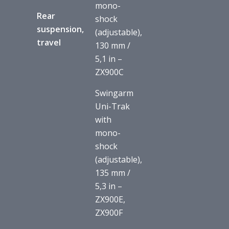
mono-
Rear
shock
suspension,
(adjustable),
travel
130 mm /
5,1 in –
ZX900C
Swingarm
Uni-Trak
with
mono-
shock
(adjustable),
135 mm /
5,3 in –
ZX900E,
ZX900F