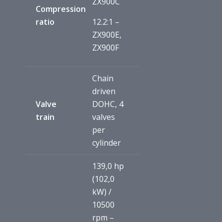
ZX900C
Compression
ratio
12.2:1 –
ZX900E,
ZX900F
Chain
driven
Valve
DOHC, 4
train
valves
per
cylinder
139,0 hp
(102,0
kW) /
10500
rpm –