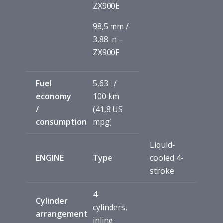
ZX900E
98,5 mm /
3,88 in –
ZX900F
Fuel
5,63 l /
economy
100 km
/
(41,8 US
consumption
mpg)
Liquid-
ENGINE
Type
cooled 4-
stroke
4-
Cylinder
cylinders,
arrangement
inline