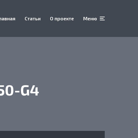
лавная
Статьи
О проекте
Меню
50-G4