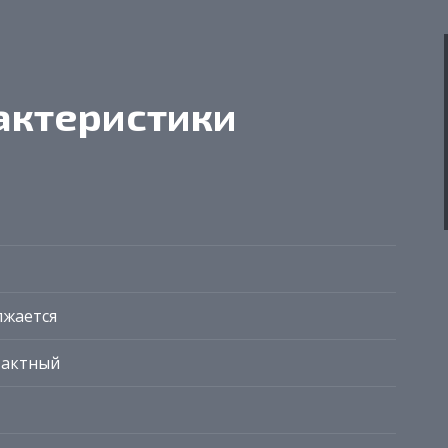
актеристики
лжается
тактный