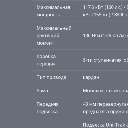
Максимальная
117.6 кВт (160 л.с.
мощность
кВт (155 л.с.) / 88
Максимальный
крутящий
136 Н•м (13,9 кгс/м)
момент
Коробка
6-ти ступенчатая, 
передач
Тип привода
кардан
Рама
Монокок, штампов
Передняя
43 мм перевернутая
подвеска
преднатяга пружин
Подвеска Uni-Trak 