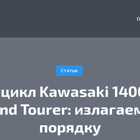
Г
Статьи
цикл Kawasaki 140
nd Tourer: излагае
порядку