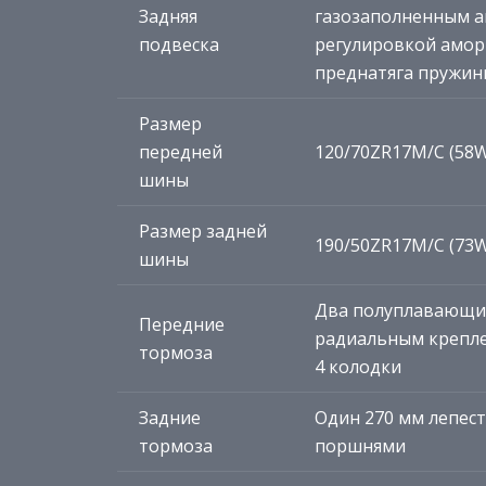
Задняя
газозаполненным ам
подвеска
регулировкой амор
преднатяга пружин
Размер
передней
120/70ZR17M/C (58
шины
Размер задней
190/50ZR17M/C (73
шины
Два полуплавающих 
Передние
радиальным крепле
тормоза
4 колодки
Задние
Один 270 мм лепест
тормоза
поршнями