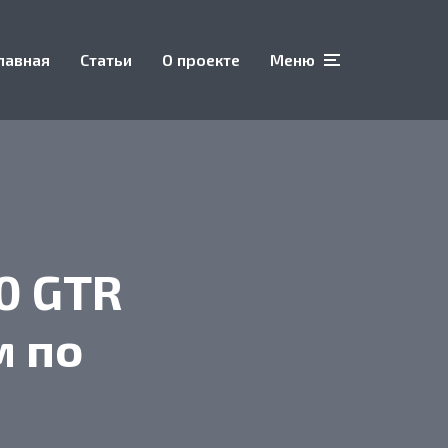
лавная
Статьи
О проекте
Меню
0 GTR
м по