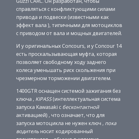
Guzzi CARC. Он разработан, чтобы
справляться с конфликтующими силами
привода и подвески (известными как
эффект вала ), типичными для мотоциклов
с приводом от вала и мощных двигателей.
И у оригинальных Concours, и у Concour 14
есть проскальзывающая муфта, которая
позволяет свободному ходу заднего
колеса уменьшать риск скольжения при
чрезмерном торможении двигателем.
1400GTR оснащен системой зажигания без
ключа ,
KIPASS
(интеллектуальная система
запуска Kawasaki с
бесконтактной
активацией) , что означает, что для
запуска мотоцикла не нужен ключ ,
пока
водитель
носит кодированный