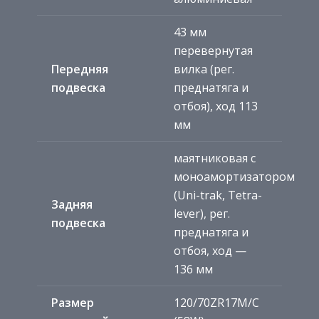
43 мм
перевернутая
Передняя
вилка (рег.
подвеска
преднатяга и
отбоя), ход 113
мм
маятниковая с
моноамортизатором
(Uni-trak, Tetra-
Задняя
lever), рег.
подвеска
преднатяга и
отбоя, ход —
136 мм
Размер
120/70ZR17M/C