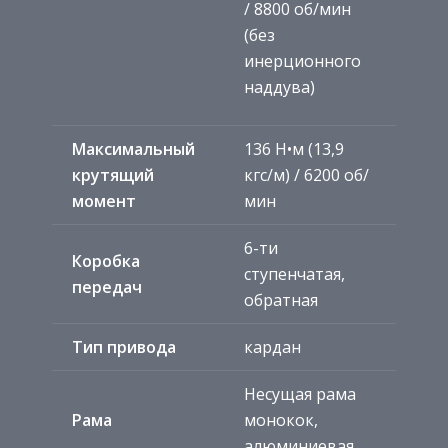
/ 8800 об/мин
(без
инерционного
наддува)
Максимальный
136 Н•м (13,9
крутящий
кгс/м) / 6200 об/
момент
мин
6-ти
Коробка
ступенчатая,
передач
обратная
Тип привода
кардан
Несущая рама
Рама
монокок,
алюминиевая