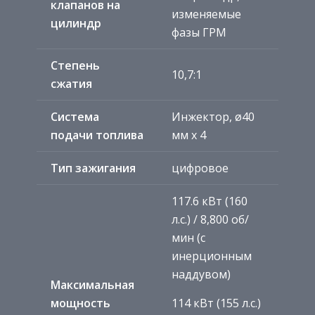
клапанов на
изменяемые
цилиндр
фазы ГРМ
Степень
10,7:1
сжатия
Система
Инжектор, ø40
подачи топлива
мм x 4
Тип зажигания
цифровое
117.6 кВт (160
л.с.) / 8,800 об/
мин (с
инерционным
наддувом)
Максимальная
мощность
114 кВт (155 л.с.)