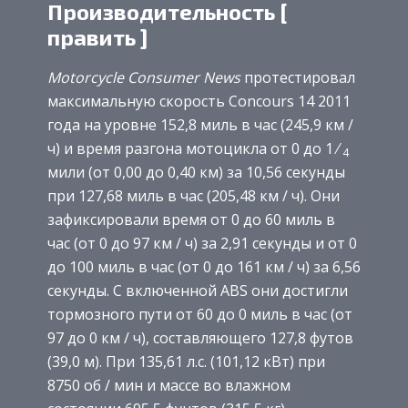
Производительность [
править ]
Motorcycle Consumer News
протестировал
максимальную скорость Concours 14 2011
года на уровне 152,8 миль в час (245,9 км /
ч) и время разгона мотоцикла от 0 до 1 ⁄
4
мили (от 0,00 до 0,40 км) за 10,56 секунды
при 127,68 миль в час (205,48 км / ч). Они
зафиксировали время от 0 до 60 миль в
час (от 0 до 97 км / ч) за 2,91 секунды и от 0
до 100 миль в час (от 0 до 161 км / ч) за 6,56
секунды. С включенной ABS они достигли
тормозного пути от 60 до 0 миль в час (от
97 до 0 км / ч), составляющего 127,8 футов
(39,0 м). При 135,61 л.с. (101,12 кВт) при
8750 об / мин и массе во влажном