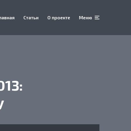
лавная
Статьи
О проекте
Меню
013:
у