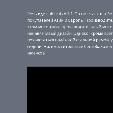
Речь идёт об Irbis VR-1. Он сочетает в се
покупателей Азии и Европы. Производите
этом мотоцикле производительный мотор 
ненавязчивый дизайн. Однако, кроме всег
похвастаться надёжной стальной рамой, 
сидениями, вместительным бензобаком и
нюансов.