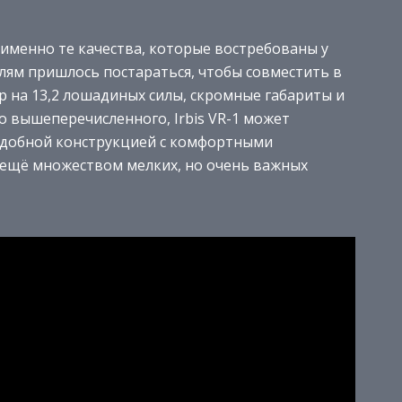
бе именно те качества, которые востребованы у
лям пришлось постараться, чтобы совместить в
на 13,2 лошадиных силы, скромные габариты и
о вышеперечисленного, Irbis VR-1 может
удобной конструкцией с комфортными
 ещё множеством мелких, но очень важных