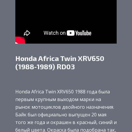
Honda Africa Twin XRV650
(1988-1989) RD03
Honda Africa Twin XRV650 1988 года была
первым крупным выходом марки на
рынок мотоциклов двойного назначения.
Байк был официально выпущен 20 мая
того же года и окрашен в красный, синий и
белый цвета. Окраска была подобрана так,