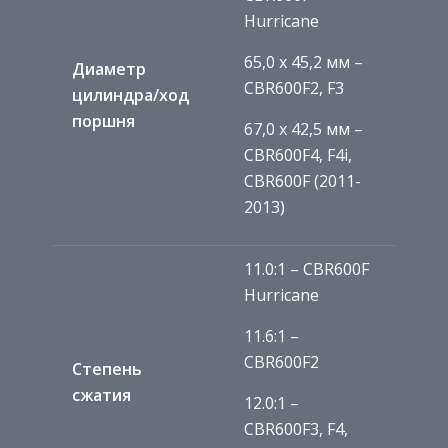
Hurricane
65,0 x 45,2 мм –
Диаметр
CBR600F2, F3
цилиндра/ход
поршня
67,0 x 42,5 мм –
CBR600F4, F4i,
CBR600F (2011-
2013)
11.0:1 – CBR600F
Hurricane
11.6:1 –
CBR600F2
Степень
сжатия
12.0:1 –
CBR600F3, F4,