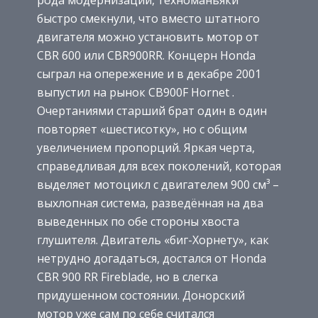
рода модернизаций, техноманьяки
быстро смекнули, что вместо штатного
двигателя можно установить мотор от
CBR 600 или CBR900RR. Концерн Honda
сыграл на опережение и в декабре 2001
выпустил на рынок CB900F Hornet .
Очертаниями старший брат один в один
повторяет «шестисотку», но с общим
увеличением пропорций. Яркая черта,
справедливая для всех поколений, которая
выделяет мотоцикл с двигателем 900 см³ –
выхлопная система, разведённая на два
выведенных по обе стороны хвоста
глушителя. Двигатель «биг-Хорнету», как
нетрудно догадаться, достался от Honda
CBR 900 RR Fireblade, но в слегка
придушенном состоянии. Донорский
мотор уже сам по себе считался