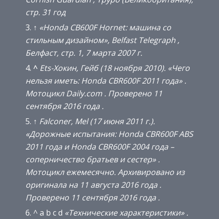
стр.
31 год
↑
«Honda CB600F Hornet: машина со
стильным дизайном»,
Belfast Telegraph
,
Белфаст, стр.
1, 7 марта 2007 г.
^
Ets-Хокин, Гейб (18 ноября 2010).
«Чего
нельзя иметь: Honda CBR600F 2011 года»
.
Мотоцикл Daily.com
.
Проверено
11
сентября
2016 года
.
↑
Falconer, Mel (17 июня 2011 г.).
«Дорожные испытания: Honda CBR600F ABS
2011 года и Honda CBR600F 2004 года –
соперничество братьев и сестер»
.
Мотоцикл ежемесячно.
Архивировано из
оригинала
на 11 августа 2016 года
.
Проверено
11 сентября
2016 года
.
^ a b c d
«Технические характеристики»
.