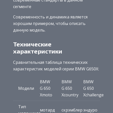
сегменте
Современность и динамика является
хорошим примером, чтобы описать
данную модель.
Технические
характеристики
Сравнительная таблица технических
характеристик моделей серии BMW G650X:
BMW
BMW
BMW
Модели
G 650
G 650
G 650
Xmoto
Xcountry
Xchallenge
Тип
мотард
скрэмблер
эндуро