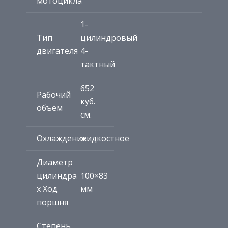
мотоцикла
1-
Тип
цилиндровый
двигателя
4-
тактный
652
Рабочий
куб.
объем
см.
Охлаждение
жидкостное
Диаметр
цилиндра
100×83
х Ход
мм
поршня
Степень