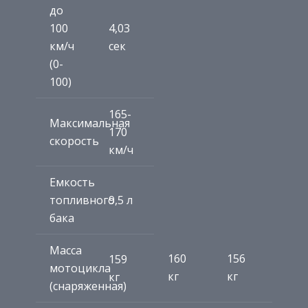
до
100
4,03
км/ч
сек
(0-
100)
165-
Максимальная
170
скорость
км/ч
Емкость
топливного
9,5 л
бака
Масса
160
156
159
мотоцикла
кг
кг
кг
(снаряженная)