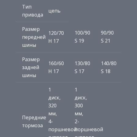
Тип
цепь
привода
Размер
100/90
90/90
120/70
передней
S 19
S 21
H 17
шины
Размер
160/60
130/80
140/80
задней
H 17
S 17
S 18
шины
1
1
диск,
диск,
320
300
мм,
мм,
Передние
4-
2-
тормоза
поршневой
поршневой