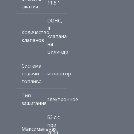
11,5:1
сжатия
DOHC,
4
Количество
клапана
клапанов
на
цилиндр
Система
подачи
инжектор
топлива
Тип
электронное
зажигания
53 л.с.
при
Максимальная
7000