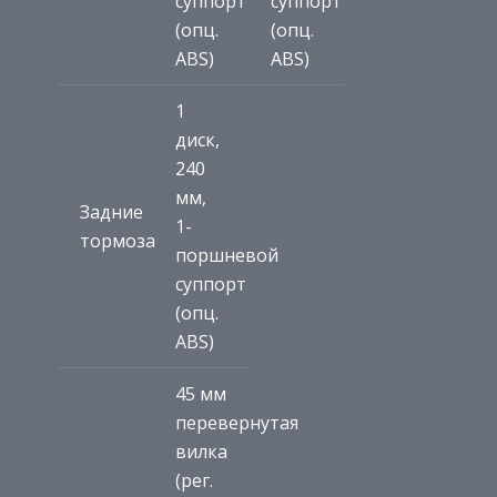
суппорт
суппорт
(опц.
(опц.
ABS)
ABS)
1
диск,
240
мм,
Задние
1-
тормоза
поршневой
суппорт
(опц.
ABS)
45 мм
перевернутая
вилка
(рег.