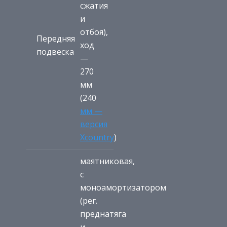
сжатия
и
отбоя),
Передняя
ход
подвеска
—
270
мм
(240
мм —
версия
Xcountry
)
маятниковая,
с
моноамортизатором
(рег.
преднатяга
и