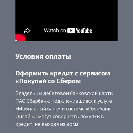
Условия оплаты
Оформить кредит с сервисом
«Покупай со Сбером
Владельцы дебетовой банковской карты
ПАО Сбербанк, подключившиеся к услуге
«Мобильный банк» и системе «Сбербанк
Онлайн», могут совершать покупки в
кредит, не выходя из дома!