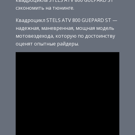
квадроцикла STELS ATV 800 GUEPARD ST
сэкономить на тюнинге.
Квадроцикл STELS ATV 800 GUEPARD ST —
надежная, маневренная, мощная модель
мотовездехода, которую по достоинству
оценят опытные райдеры.