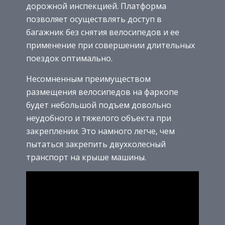
дорожной инспекцией. Платформа
позволяет осуществлять доступ в
багажник без снятия велосипедов и ее
применение при совершении длительных
поездок оптимально.
Несомненным преимуществом
размещения велосипедов на фаркопе
будет небольшой подъем довольно
неудобного и тяжелого объекта при
закреплении. Это намного легче, чем
пытаться закрепить двухколесный
транспорт на крыше машины.