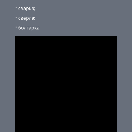
сварка;
свёрла;
болгарка.