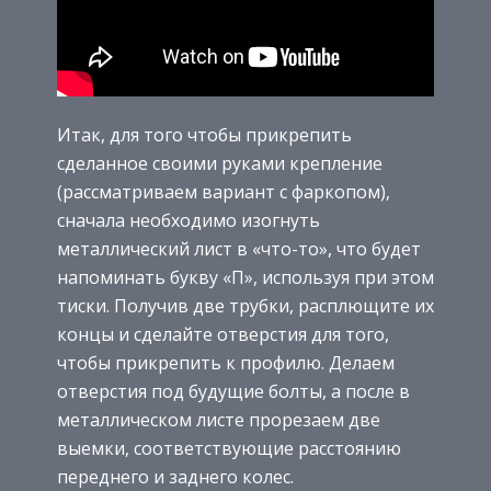
Итак, для того чтобы прикрепить
сделанное своими руками крепление
(рассматриваем вариант с фаркопом),
сначала необходимо изогнуть
металлический лист в «что-то», что будет
напоминать букву «П», используя при этом
тиски. Получив две трубки, расплющите их
концы и сделайте отверстия для того,
чтобы прикрепить к профилю. Делаем
отверстия под будущие болты, а после в
металлическом листе прорезаем две
выемки, соответствующие расстоянию
переднего и заднего колес.