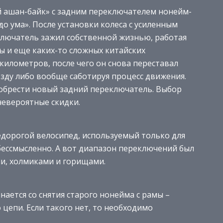
й ашан-байк» с задним переключателем нонейм-
до ума». После установки колеса с усиленным
лючатель зажил собственной жизнью, работая
уны и еще каких-то сложных китайских
 километров, после чего он снова переставал
зду либо вообще саботируя процесс движения.
обрести новый задний переключатель. Выбор
невероятные скидки.
недорогой велосипед, используемый только для
бессмысленно. А вот диапазон переключений был
ми, холмиками и горищами.
нается со снятия старого нонейма с рамы –
 цепи. Если такого нет, то необходимо