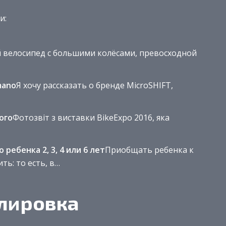
и:
 велосипед с большими колёсами, превосходной
mano
Я хочу рассказать о бренде MicroSHIFT,
ого
Фотозвіт з виставки BikeExpo 2016, яка
ребенка 2, 3, 4 или 6 лет
Приобщать ребенка к
ть: то есть, в…
улировка