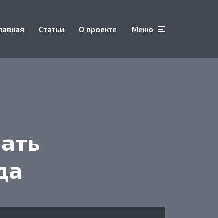
лавная
Статьи
О проекте
Меню
рать
да