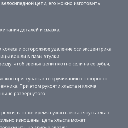
а велосипедной цепи, его можно изготовить
кипания деталей и смазка.
 колеса и осторожное удаление оси эксцентрика
лицы вошли в пазы втулки
зду, чтоб звенья цепи плотно сели на ее зубья,
 можно приступать к откручиванию стопорного
емника. При этом рукояти хлыста и ключа
еньше развернутого
релки, в то же время нужно слегка тянуть хлыст
и сильно изношены, цепь хлыста может
 перекинуть на другую звезду