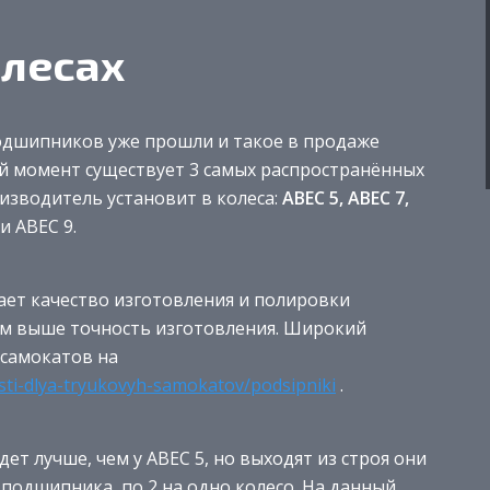
олесах
подшипников уже прошли и такое в продаже
ый момент существует 3 самых распространённых
зводитель установит в колеса:
ABEC 5, ABEC 7,
и ABEC 9.
ает качество изготовления и полировки
ем выше точность изготовления. Широкий
самокатов на
asti-dlya-tryukovyh-samokatov/podsipniki
.
дет лучше, чем у ABEC 5, но выходят из строя они
4 подшипника, по 2 на одно колесо. На данный