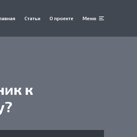
лавная
Статьи
О проекте
Меню
ник к
у?