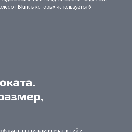
лес от Blunt в которых используется 6
оката.
размер,
добавить прогулкам впечатлений и