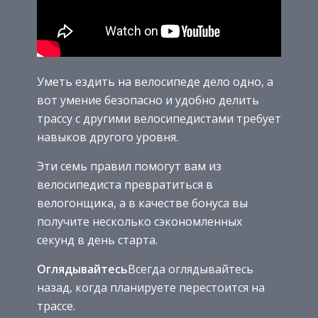
Уметь ездить на велосипеде дело одно, а
вот умение безопасно и удобно делить
трассу с другими велосипедистами требует
навыков другого уровня.
Эти семь правил помогут вам из
велосипедиста превратиться в
велогонщика, а в качестве бонуса вы
получите несколько сэкономленных
секунд в день старта.
Оглядывайтесь
Всегда оглядывайтесь
назад, когда планируете перестоится на
трассе.