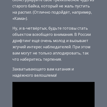
старого байка, который не жаль пустить
на распил. (Отлично подойдёт, например,
«Кама»).
Ну, и в-четвёртых, будьте готовы стать
объектом всеобщего внимания. В России
дрифтинг ещё очень молод и вызывает
жгучий интерес наблюдателей. При этом
вам могут не только аплодировать, так
что наберитесь терпения.
Захватывающего вам катания и
надёжного велошлема!