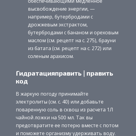
обеспечивающими медленное
высвобождение энергии, —
например, бутербродами с
дрожжевым экстрактом,
бутербродами с бананом и ореховым
маслом (см. рецепт на с. 275), брауни
из батата (см. рецепт на с. 272) или
соленым арахисом.
Гидратацияправить | править
код
В жаркую погоду принимайте
электролиты (см. с. 40) или добавьте
поваренную соль в сквош из расчета 1Л
чайной ложки на 500 мл. Так вы
предотвратите ее потерю вместе с потом
и поможете организму удерживать воду.