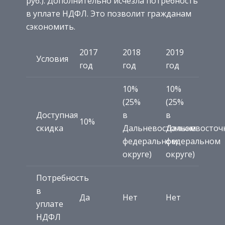
руб.). Дополнительно исчезла потребность
в уплате НДФЛ. Это позволит гражданам
сэкономить.
2017
2018
2019
Условия
год
год
год
10%
10%
(25%
(25%
Доступная
в
в
10%
скидка
Дальневосточном
Дальневосточ
федеральном
федеральном
округе)
округе)
Потребность
в
Да
Нет
Нет
уплате
НДФЛ