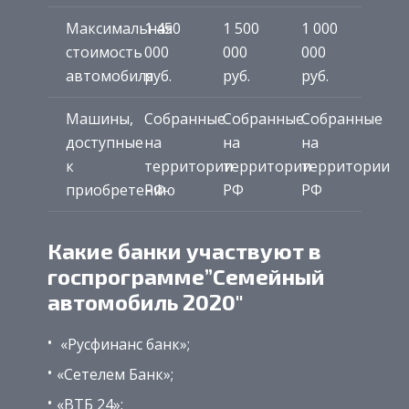
Максимальная
1 450
1 500
1 000
стоимость
000
000
000
автомобиля
руб.
руб.
руб.
Машины,
Собранные
Собранные
Собранные
доступные
на
на
на
к
территории
территории
территории
приобретению
РФ
РФ
РФ
Какие банки участвуют в
госпрограмме”Семейный
автомобиль 2020″
«Русфинанс банк»;
«Сетелем Банк»;
«ВТБ 24»;