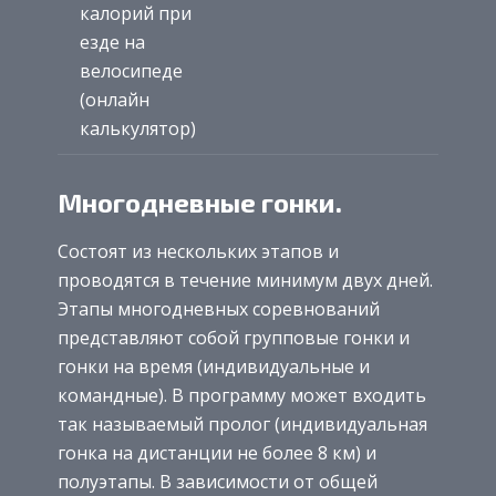
калорий при
езде на
велосипеде
(онлайн
калькулятор)
Многодневные гонки.
Состоят из нескольких этапов и
проводятся в течение минимум двух дней.
Этапы многодневных соревнований
представляют собой групповые гонки и
гонки на время (индивидуальные и
командные). В программу может входить
так называемый пролог (индивидуальная
гонка на дистанции не более 8 км) и
полуэтапы. В зависимости от общей