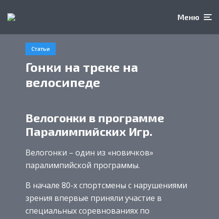
Меню
Статьи
Гонки на треке на
велосипеде
Велогонки в программе
Паралимпийских Игр.
Велогонки – один из «новичков»
паралимпийской программы.
В начале 80-х спортсмены с нарушениями
зрения впервые приняли участие в
специальных соревнованиях по