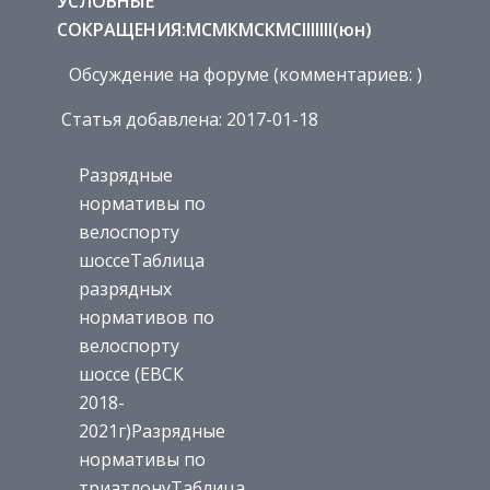
УСЛОВНЫЕ
СОКРАЩЕНИЯ:
МСМК
МС
КМС
I
II
III
I(юн)
Обсуждение на форуме (комментариев: )
Статья добавлена: 2017-01-18
Разрядные
нормативы по
велоспорту
шоссеТаблица
разрядных
нормативов по
велоспорту
шоссе (ЕВСК
2018-
2021г)Разрядные
нормативы по
триатлонуТаблица