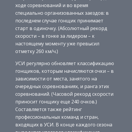
ходе соревнований и во время
специально организованных заездов: в
последнем случае гонщик принимает
старт в одиночку. (Абсолютный рекорд
скорости – в гонке за лидером – к
настоящему моменту уже превысил
отметку 260 км/ч.)
УСИ регулярно обновляет классификацию
гонщиков, которым начисляются очки – в
зависимости от места, занятого на
очередных соревнованиях, и ранга этих
соревнований. (Часовой рекорд скорости
приносит гонщику еще 240 очков.)
Составляется также рейтинг
профессиональных команд и стран,
входящих в УСИ. В конце каждого сезона