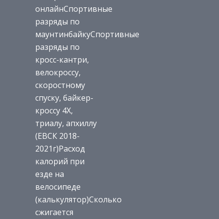
онлайнСпортивные
разряды по
маунтинбайкуСпортивные
разряды по
кросс-кантри,
велокроссу,
скоростному
спуску, байкер-
кроссу 4Х,
триалу, апхиллу
(ЕВСК 2018-
2021г)Расход
калорий при
езде на
велосипеде
(калькулятор)Сколько
сжигается