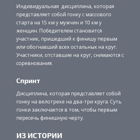
Индивидуальная дисциплина, которая
представляет собой гонку с массового
старта на 15 км у мужчин и 10 км у
женщин. Победителем становится
участник, пришедший к финишу первым
или обогнавший всех остальных на круг.
Участники, отставшие на круг, снимаются с
соревнования.
Спринт
Дисциплина, которая представляет собой
гонку на велотреке на два-три круга. Суть
гонки заключается в том, чтобы первым
пересечь финишную черту.
ИЗ ИСТОРИИ