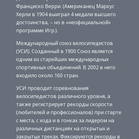
Франциско Верри. (Американец Маркус
Херли в 1904 выиграл 4 медали высшего
достоинства, – но в «неофициальной»
программе Игр.).
Международный союз велосипедистов
(УСИ). Созданный в 1900 Союз является
одним из старейших международных
спортивных объединений. В 2002 в него
входило около 160 стран.
УСИ проводит соревнования
велосипедистов различного уровня, а
также регистрирует рекорды скорости
(любителей и профессионалов) при старте
с места, с хода и в гонках за лидером на
различных дистанциях на открытых и
закрытых треках. Фиксируются рекорды в