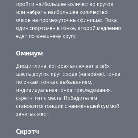
пройти наибольшее количество кругов
или набрать наибольшее количество
очков на промежуточных финишах. Пока
один спортсмен в гонке, второй медленно
едет по внешнему кругу.
Омниум
Дисциплина, которая включает в себя
шесть других: круг с хода (на время), гонка
по очкам, гонка с выбыванием,
индивидуальная гонка преследования,
скретч, гит с места. Победителем
становится гонщик с наименьшей суммой
занятых мест.
Скрэтч