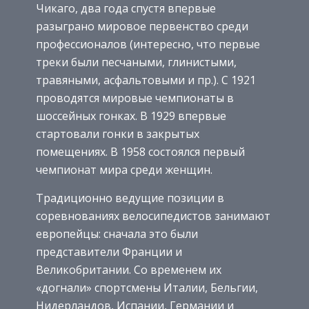
Чикаго, два года спустя впервые
разыграно мировое первенство среди
профессионалов (интересно, что первые
треки были песчаными, глинистыми,
травяными, асфальтовыми и пр.). C 1921
проводятся мировые чемпионаты в
шоссейных гонках. В 1929 впервые
стартовали гонки в закрытых
помещениях. В 1958 состоялся первый
чемпионат мира среди женщин.
Традиционно ведущие позиции в
соревнованиях велосипедистов занимают
европейцы: сначала это были
представители Франции и
Великобритании. Со временем их
«догнали» спортсмены Италии, Бельгии,
Нидерландов, Испании, Германии и