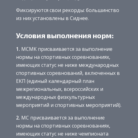
Фиксируются свои рекорды: большинство
из них установлены в Сиднее.
Условия выполнения норм:
1.
МСМК присваивается за выполнение
нормы на спортивных соревнованиях,
имеющих статус не ниже международных
спортивных соревнований, включенных в
ЕКП (единый календарный план
межрегиональных, всероссийских и
международных физкультурных
мероприятий и спортивных мероприятий).
2.
МС присваивается за выполнение
нормы на спортивных соревнованиях,
имеющих статус не ниже чемпионата