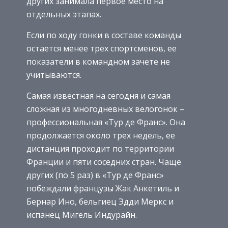
других занимала первое место на
отдельных этапах.
Если по ходу гонки в составе команды
остается менее трех спортсменов, ее
показатели в командном зачете не
учитываются.
Самая известная на сегодня и самая
сложная из многодневных велогонок –
профессиональная «Тур де Франс». Она
продолжается около трех недель, ее
дистанция проходит по территории
Франции и пяти соседних стран. Чаще
других (по 5 раз) в «Тур де Франс»
побеждали французы Жак Анкетиль и
Бернар Ино, бельгиец Эдди Меркс и
испанец Мигель Индурайн.