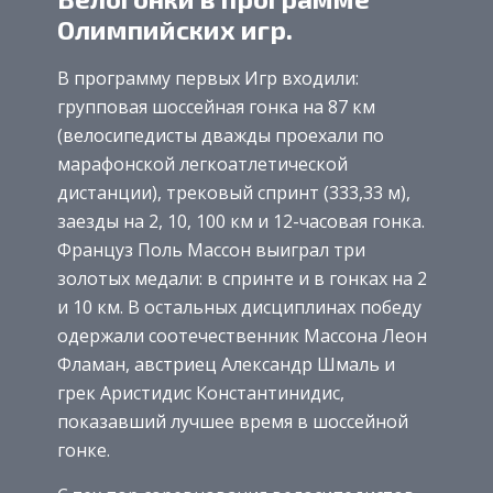
Олимпийских игр.
В программу первых Игр входили:
групповая шоссейная гонка на 87 км
(велосипедисты дважды проехали по
марафонской легкоатлетической
дистанции), трековый спринт (333,33 м),
заезды на 2, 10, 100 км и 12-часовая гонка.
Француз Поль Массон выиграл три
золотых медали: в спринте и в гонках на 2
и 10 км. В остальных дисциплинах победу
одержали соотечественник Массона Леон
Фламан, австриец Александр Шмаль и
грек Аристидис Константинидис,
показавший лучшее время в шоссейной
гонке.