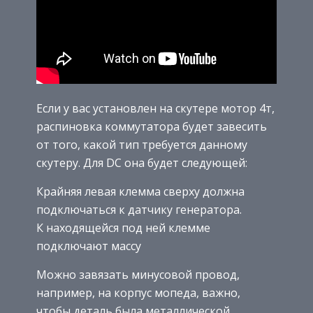
Если у вас установлен на скутере мотор 4т,
распиновка коммутатора будет завесить
от того, какой тип требуется данному
скутеру. Для DC она будет следующей:
Крайняя левая клемма сверху должна
подключаться к датчику генератора.
К находящейся под ней клемме
подключают массу
Можно завязать минусовой провод,
например, на корпус мопеда, важно,
чтобы деталь была металлической.