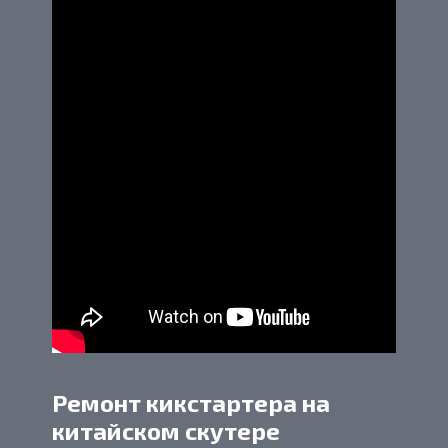
Ремонт кикстартера на
китайском скутере