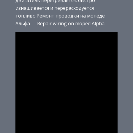
двигатель перегревается, быстро
изнашивается и перерасходуется
топливо.Ремонт проводки на мопеде
Альфа — Repair wiring on moped Alpha