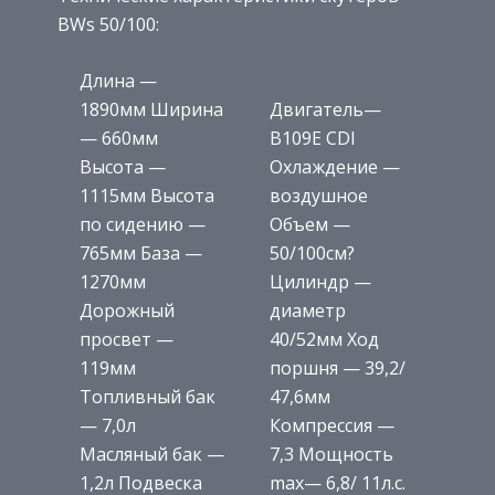
BWs 50/100:
Длина —
1890мм Ширина
Двигатель—
— 660мм
B109E CDI
Высота —
Охлаждение —
1115мм Высота
воздушное
по сидению —
Объем —
765мм База —
50/100см?
1270мм
Цилиндр —
Дорожный
диаметр
просвет —
40/52мм Ход
119мм
поршня — 39,2/
Топливный бак
47,6мм
— 7,0л
Компрессия —
Масляный бак —
7,3 Мощность
1,2л Подвеска
max— 6,8/ 11л.с.