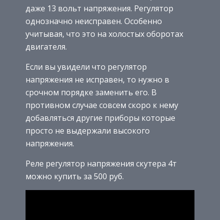
даже 13 вольт напряжения. Регулятор
однозначно неисправен. Особенно
учитывая, что это на холостых оборотах
двигателя.
Если вы увидели что регулятор
напряжения не исправен, то нужно в
срочном порядке заменить его. В
противном случае совсем скоро к нему
добавляться другие приборы которые
просто не выдержали высокого
напряжения.
Реле регулятор напряжения скутера 4т
можно купить за 500 руб.