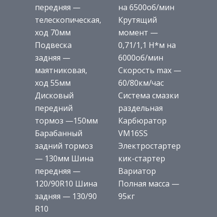
передняя —
на 6500об/мин
телескопическая,
Крутящий
ход 70мм
момент —
Подвеска
0,71/1,1 H*м на
задняя —
6000об/мин
маятниковая,
Скорость max —
ход 55мм
60/80км/час
Дисковый
Система смазки
передний
раздельная
тормоз —150мм
Карбюратор
Барабанный
VM16SS
задний тормоз
Электростартер
— 130мм Шина
кик-стартер
передняя —
Вариатор
120/90R10 Шина
Полная масса —
задняя — 130/90
95кг
R10