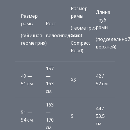
Размер
Длина
Размер
рамы
труб
рамы
Рост
рамы
(геометрия
(обычная
велосипедиста
Giant
(подседельной
геометрия)
Compact
верхней)
Road)
157
49 —
—
42 /
XS
51 см.
163
52 см.
см.
163
44 /
51 —
—
S
53,5
54 см.
170
см.
см.