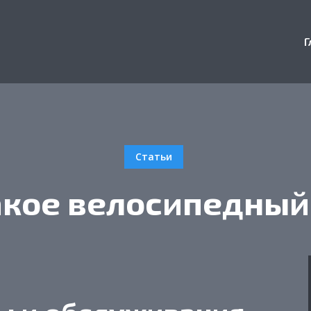
Г
Статьи
акое велосипедный