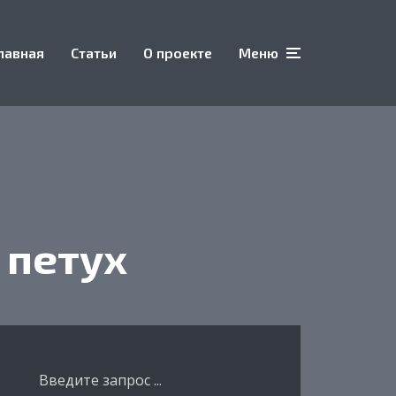
лавная
Статьи
О проекте
Меню
 петух