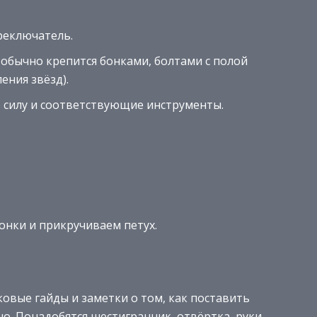
реключатель.
обычно крепится бонками, болтами с полой
ения звёзд).
ю силу и соответствующие инструменты.
нки и прикручиваем петух.
ковые гайды и заметки о том, как поставить
о. Понадобятся шестигранник, отвёртка, руки.